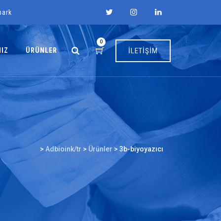
park
0
MIZ
ÜRÜNLER
İLETİŞİM
>
Adbioink/tr
>
Ürünler
>
3b-biyoyazıcı