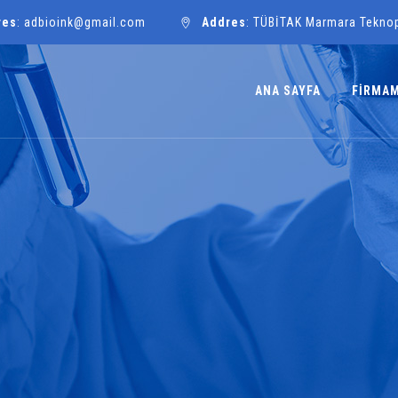
res
: adbioink@gmail.com
Addres
: TÜBİTAK Marmara Tekno
ANA SAYFA
FİRMA