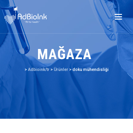
MAĞAZA
>
Adbioink/tr
>
Ürünler
>
doku mühendisliği