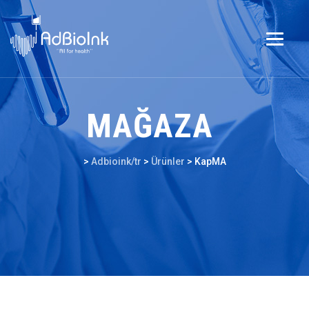
MAĞAZA
>
Adbioink/tr
>
Ürünler
>
KapMA