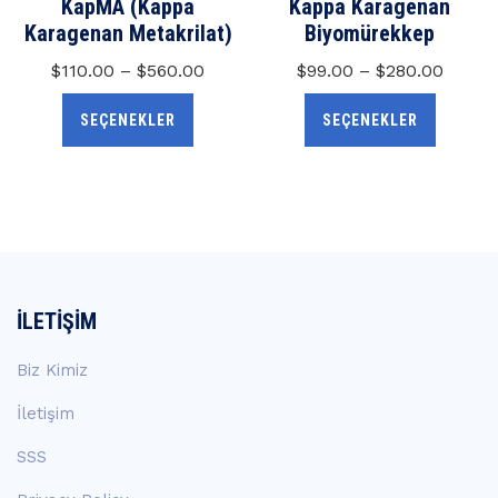
KapMA (Kappa
Kappa Karagenan
Karagenan Metakrilat)
Biyomürekkep
$
110.00
–
$
560.00
$
99.00
–
$
280.00
SEÇENEKLER
SEÇENEKLER
İLETIŞIM
Biz Kimiz
İletişim
SSS