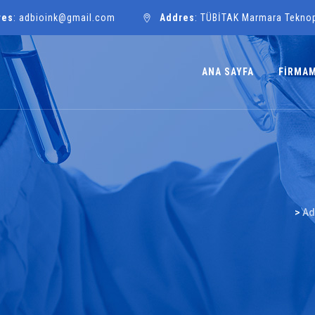
res
: adbioink@gmail.com
Addres
: TÜBİTAK Marmara Tekno
ANA SAYFA
FİRMA
>
Ad