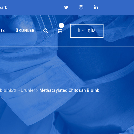
park
0
MIZ
ÜRÜNLER
İLETİŞİM
bioink/tr
>
Ürünler
>
Methacrylated Chitosan Bioink